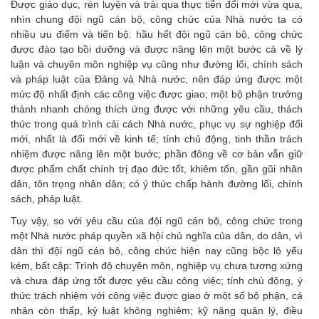
Được giáo dục, rèn luyện và trải qua thực tiễn đổi mới vừa qua,
nhìn chung đội ngũ cán bộ, công chức của Nhà nước ta có
nhiều ưu điểm và tiến bộ: hầu hết đội ngũ cán bộ, công chức
được đào tạo bồi dưỡng và được nâng lên một bước cả về lý
luận và chuyên môn nghiệp vụ cũng như đường lối, chính sách
và pháp luật của Đảng và Nhà nước, nên đáp ứng được một
mức độ nhất định các công việc được giao; một bộ phận trưởng
thành nhanh chóng thích ứng được với những yêu cầu, thách
thức trong quá trình cải cách Nhà nước, phục vụ sự nghiệp đổi
mới, nhất là đổi mới về kinh tế; tính chủ động, tinh thần trách
nhiệm được nâng lên một bước; phần đông về cơ bản vẫn giữ
được phẩm chất chính trị đạo đức tốt, khiêm tốn, gần gũi nhân
dân, tôn trọng nhân dân; có ý thức chấp hành đường lối, chính
sách, pháp luật.
Tuy vậy, so với yêu cầu của đội ngũ cán bộ, công chức trong
một Nhà nước pháp quyền xã hội chủ nghĩa của dân, do dân, vì
dân thì đội ngũ cán bộ, công chức hiện nay cũng bộc lộ yếu
kém, bất cập: Trình độ chuyên môn, nghiệp vụ chưa tương xứng
và chưa đáp ứng tốt được yêu cầu công việc; tính chủ động, ý
thức trách nhiệm với công việc được giao ở một số bộ phận, cá
nhân còn thấp, kỷ luật không nghiêm; kỹ năng quản lý, điều