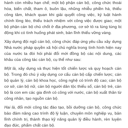
hành còn nhiều hạn chế; một bộ phận cán bộ, công chức thoái
hóa, biến chất, tham ô, buôn lậu, nhũng nhiễu phiền hà, thiếu
công tâm, khách quan khi giải quyết công việc, kỷ luật hành
chính lỏng lẻo, thiếu trách nhiệm với công việc được giao; một
bộ phận cán bộ chủ chốt ở địa phương, cơ sở tỏ ra lúng túng bị
động khi có tình huống phát sinh, bản lĩnh thiếu vững vàng.
Xây dựng đội ngũ cán bộ, công chức đáp ứng yêu cầu xây dựng
Nhà nước pháp quyền xã hội chủ nghĩa trong tình hình hiện nay
của nước ta đòi hỏi phải đổi mới đồng bộ các nội dung, các
khâu của công tác cán bộ, cụ thể như sau:
Một là,
xây dựng và thực hiện tốt chiến lược và quy hoạch cán
bộ. Trong đó chú ý xây dựng cơ cấu cán bộ cấp chiến lược; cán
bộ quản lý, cán bộ khoa học, công nghệ có trình độ cao; cán bộ
cơ sở, cán bộ nữ, cán bộ người dân tộc thiểu số, cán bộ trẻ, cán
bộ là con em các gia đình có công với nước, cán bộ xuất thân từ
công nhân, tạo nguồn cán bộ.
Hai là,
đổi mới công tác đào tạo, bồi dưỡng cán bộ, công chức
bảo đảm nâng cao trình độ lý luận, chuyên môn nghiệp vụ, bản
lĩnh chính trị, thành thạo kỹ năng quản lý điều hành, rèn luyện
đạo đức, phẩm chất cán bộ.