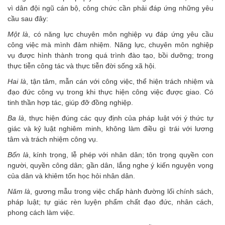
vì dân đội ngũ cán bộ, công chức cần phải đáp ứng những yêu
cầu sau đây:
Một là
, có năng lực chuyên môn nghiệp vụ đáp ứng yêu cầu
công việc mà mình đảm nhiệm. Năng lực, chuyên môn nghiệp
vụ được hình thành trong quá trình đào tạo, bồi dưỡng; trong
thực tiễn công tác và thực tiễn đời sống xã hội.
Hai là
, tận tâm, mẫn cán với công việc, thể hiện trách nhiệm và
đạo đức công vụ trong khi thực hiện công việc được giao. Có
tinh thần hợp tác, giúp đỡ đồng nghiệp.
Ba là
, thực hiện đúng các quy định của pháp luật với ý thức tự
giác và kỷ luật nghiêm minh, không làm điều gì trái với lương
tâm và trách nhiệm công vụ.
Bốn là
, kính trọng, lễ phép với nhân dân; tôn trọng quyền con
người, quyền công dân; gần dân, lắng nghe ý kiến nguyện vọng
của dân và khiêm tốn học hỏi nhân dân.
Năm là
, gương mẫu trong việc chấp hành đường lối chính sách,
pháp luật; tự giác rèn luyện phẩm chất đạo đức, nhân cách,
phong cách làm việc.