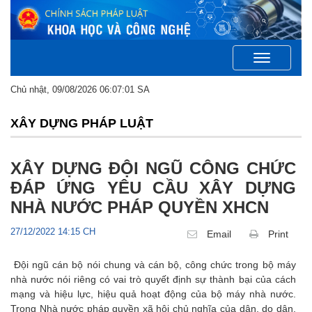
Toggle
navigation
Chủ nhật, 09/08/2026 06:07:01 SA
XÂY DỰNG PHÁP LUẬT
XÂY DỰNG ĐỘI NGŨ CÔNG CHỨC
ĐÁP ỨNG YÊU CẦU XÂY DỰNG
NHÀ NƯỚC PHÁP QUYỀN XHCN
27/12/2022 14:15 CH
Email
Print
Đội ngũ cán bộ nói chung và cán bộ, công chức trong bộ máy
nhà nước nói riêng có vai trò quyết định sự thành bại của cách
mạng và hiệu lực, hiệu quả hoạt động của bộ máy nhà nước.
Trong Nhà nước pháp quyền xã hội chủ nghĩa của dân, do dân,