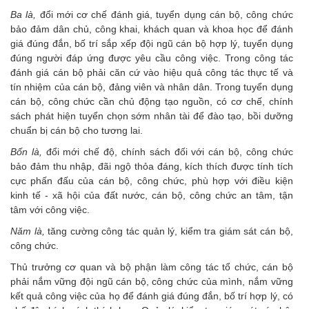
Ba là,
đổi mới cơ chế đánh giá, tuyển dụng cán bộ, công chức
bảo đảm dân chủ, công khai, khách quan và khoa học để đánh
giá đúng đắn, bố trí sắp xếp đội ngũ cán bộ hợp lý, tuyển dụng
đúng người đáp ứng được yêu cầu công việc. Trong công tác
đánh giá cán bộ phải căn cứ vào hiệu quả công tác thực tế và
tín nhiệm của cán bộ, đảng viên và nhân dân. Trong tuyển dụng
cán bộ, công chức cần chủ động tạo nguồn, có cơ chế, chính
sách phát hiện tuyển chọn sớm nhân tài để đào tạo, bồi dưỡng
chuẩn bị cán bộ cho tương lai.
Bốn là,
đổi mới chế độ, chính sách đối với cán bộ, công chức
bảo đảm thu nhập, đãi ngộ thỏa đáng, kích thích được tính tích
cực phấn đấu của cán bộ, công chức, phù hợp với điều kiện
kinh tế - xã hội của đất nước, cán bộ, công chức an tâm, tận
tâm với công việc.
Năm là,
tăng cường công tác quản lý, kiểm tra giám sát cán bộ,
công chức.
Thủ trưởng cơ quan và bộ phận làm công tác tổ chức, cán bộ
phải nắm vững đội ngũ cán bộ, công chức của mình, nắm vững
kết quả công việc của họ để đánh giá đúng đắn, bố trí hợp lý, có