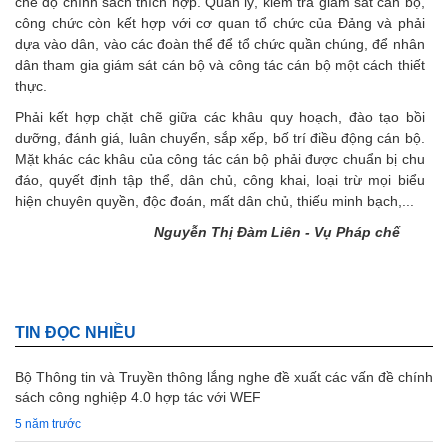
chế độ chính sách thích hợp. Quản lý, kiểm tra giám sát cán bộ,
công chức còn kết hợp với cơ quan tổ chức của Đảng và phải
dựa vào dân, vào các đoàn thể để tổ chức quần chúng, để nhân
dân tham gia giám sát cán bộ và công tác cán bộ một cách thiết
thực.
Phải kết hợp chặt chẽ giữa các khâu quy hoạch, đào tạo bồi
dưỡng, đánh giá, luân chuyển, sắp xếp, bố trí điều động cán bộ.
Mặt khác các khâu của công tác cán bộ phải được chuẩn bị chu
đáo, quyết định tập thể, dân chủ, công khai, loại trừ mọi biểu
hiện chuyên quyền, độc đoán, mất dân chủ, thiếu minh bạch,...
Nguyễn Thị Đàm Liên - Vụ Pháp chế
TIN ĐỌC NHIỀU
Bộ Thông tin và Truyền thông lắng nghe đề xuất các vấn đề chính
sách công nghiệp 4.0 hợp tác với WEF
5 năm trước