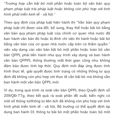
“Trường hợp cần bãi bỏ một phần hoặc toàn bộ văn bản quy
phạm pháp luật trái pháp luật hoặc không còn phù hợp với tình
hình phát triển kinh tế - xã hội.”
Theo quy định của pháp luật hiện hành thì “Văn bản quy phạm
pháp luật chỉ được sửa đổi, bổ sung, thay thế hoặc bãi bỏ bằng
văn bản quy phạm pháp luật của chính cơ quan nhà nước đã
ban hành văn bản đó hoặc bị đình chỉ việc thi hành hoặc bãi bỏ
bằng văn bản của cơ quan nhà nước cấp trên có thẩm quyền.”
việc xây dựng các văn bản bãi bỏ một phần hoặc toàn bộ văn
bản QPPL phải tiến hành như quy trình xây dựng và ban hành
văn bản QPPPL thông thường mất thời gian cũng như không
đảm bảo được tính kịp thời. Quy định mới đáp ứng được tình
hình thực tế, giải quyết được tình trạng có những thông tư quy
định đã không còn phù hợp với thực tế cần bãi bỏ mà không cần
ban hành một văn bản QPPL mới.
Ví dụ, trong quá trình rà soát văn bản QPPL theo Quyết định số
209/QĐ-TTg, theo kết quả rà soát phần đề xuất, kiến nghị có
một số thông tư/thông tư liên tịch đã không còn phù hợp với tình
hình phát triển kinh tế - xã hội, Bộ trưởng có thể quyết định áp
dụng ban hành 01 thông tư bãi bỏ một phần hoặc toàn bộ một