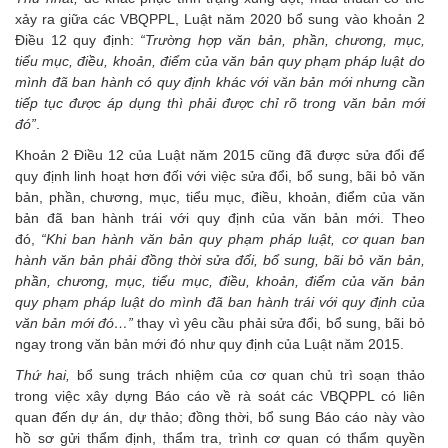
xảy ra giữa các VBQPPL, Luật năm 2020 bổ sung vào khoản 2
Điều 12 quy định:
“Trường hợp văn bản, phần, chương, mục,
tiểu mục, điều, khoản, điểm của văn bản quy phạm pháp luật do
mình đã ban hành có quy định khác với văn bản
mới nhưng cần
tiếp tục được áp dụng thì phải được chỉ rõ trong văn bản mới
đó”
.
Khoản 2 Điều 12 của Luật năm 2015 cũng đã được sửa đổi để
quy định linh hoạt hơn đối với việc sửa đổi, bổ sung, bãi bỏ văn
bản, phần, chương, mục, tiểu mục, điều, khoản, điểm của văn
bản đã ban hành trái với quy định của văn bản mới. Theo
đó,
“Khi ban hành văn bản quy phạm pháp luật, cơ quan ban
hành văn bản phải đồng thời sửa đổi, bổ sung, bãi bỏ văn bản,
phần, chương, mục, tiểu mục, điều, khoản, điểm của văn bản
quy phạm pháp luật do mình đã ban hành trái với quy định của
văn bản mới đó…”
thay vì yêu cầu phải sửa đổi, bổ sung, bãi bỏ
ngay trong văn bản mới đó như quy định của Luật năm 2015.
Thứ hai,
bổ sung trách nhiệm của cơ quan chủ trì soạn thảo
trong việc xây dựng Báo cáo về rà soát các VBQPPL có liên
quan đến dự án, dự thảo; đồng thời, bổ sung Báo cáo này vào
hồ sơ gửi thẩm định, thẩm tra, trình cơ quan có thẩm quyền