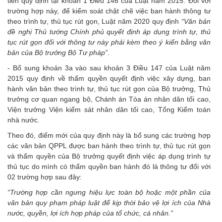
tiễn quy định tại khoản 1 Điều 146 của Luật năm 2015. Đối với
trường hợp này, để kiểm soát chặt chẽ việc ban hành thông tư
theo trình tự, thủ tục rút gọn, Luật năm 2020 quy định
“Văn bản
đề nghị Thủ tướng Chính phủ quyết định áp dụng trình tự, thủ
tục rút gọn đối với thông tư này phải kèm theo ý kiến bằng văn
bản của Bộ trưởng Bộ Tư pháp”
.
- Bổ sung khoản 3a vào sau khoản 3 Điều 147 của Luật năm
2015 quy định về thẩm quyền quyết định việc xây dựng, ban
hành văn bản theo trình tự, thủ tục rút gọn của Bộ trưởng, Thủ
trưởng cơ quan ngang bộ, Chánh án Tòa án nhân dân tối cao,
Viện trưởng Viện kiểm sát nhân dân tối cao, Tổng Kiểm toán
nhà nước.
Theo đó, điểm mới của quy định này là bổ sung các trường hợp
các văn bản QPPL được ban hành theo trình tự, thủ tục rút gọn
và thẩm quyền của Bộ trưởng quyết định việc áp dụng trình tự
thủ tục do mình có thẩm quyền ban hành đó là thông tư đối với
02 trường hợp sau đây:
“
Trường hợp cần ngưng hiệu lực toàn bộ hoặc một phần của
văn bản quy phạm pháp luật để kịp thời bảo vệ lợi ích của Nhà
nước, quyền, lợi ích hợp pháp của tổ chức, cá nhân.”