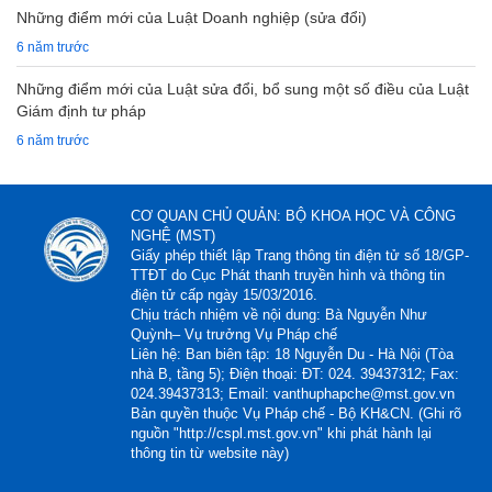
Những điểm mới của Luật Doanh nghiệp (sửa đổi)
6 năm trước
Những điểm mới của Luật sửa đổi, bổ sung một số điều của Luật
Giám định tư pháp
6 năm trước
CƠ QUAN CHỦ QUẢN: BỘ KHOA HỌC VÀ CÔNG
NGHỆ (MST)
Giấy phép thiết lập Trang thông tin điện tử số 18/GP-
TTĐT do Cục Phát thanh truyền hình và thông tin
điện tử cấp ngày 15/03/2016.
Chịu trách nhiệm về nội dung: Bà Nguyễn Như
Quỳnh– Vụ trưởng Vụ Pháp chế
Liên hệ: Ban biên tập: 18 Nguyễn Du - Hà Nội (Tòa
nhà B, tầng 5); Điện thoại: ĐT: 024. 39437312; Fax:
024.39437313; Email: vanthuphapche@mst.gov.vn
Bản quyền thuộc Vụ Pháp chế - Bộ KH&CN. (Ghi rõ
nguồn "http://cspl.mst.gov.vn" khi phát hành lại
thông tin từ website này)