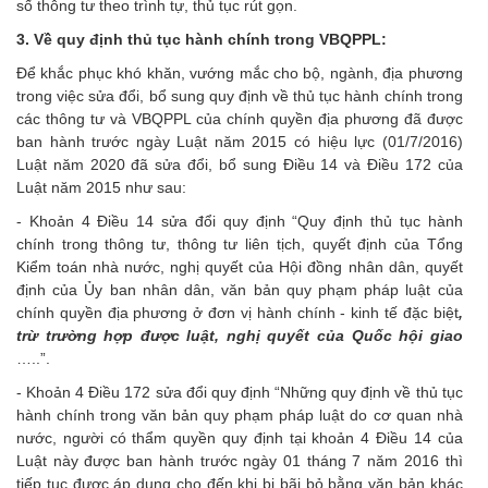
số thông tư theo trình tự, thủ tục rút gọn.
3. Về quy định thủ tục hành chính trong VBQPPL:
Để khắc phục khó khăn, vướng mắc cho bộ, ngành, địa phương
trong việc sửa đổi, bổ sung quy định về thủ tục hành chính trong
các thông tư và VBQPPL của chính quyền địa phương đã được
ban hành trước ngày Luật năm 2015 có hiệu lực (01/7/2016)
Luật năm 2020 đã sửa đổi, bổ sung Điều 14 và Điều 172 của
Luật năm 2015 như sau:
- Khoản 4 Điều 14 sửa đổi quy định “Quy định thủ tục hành
chính trong thông tư, thông tư liên tịch, quyết định của Tổng
Kiểm toán nhà nước, nghị quyết của Hội đồng nhân dân, quyết
định của Ủy ban nhân dân, văn bản quy phạm pháp luật của
chính quyền địa phương ở đơn vị hành chính - kinh tế đặc biệt
,
trừ trường hợp được luật, nghị quyết của Quốc hội giao
…..”.
- Khoản 4 Điều 172 sửa đổi quy định “Những quy định về thủ tục
hành chính trong văn bản quy phạm pháp luật do cơ quan nhà
nước, người có thẩm quyền quy định tại khoản 4 Điều 14 của
Luật này được ban hành trước ngày 01 tháng 7 năm 2016 thì
tiếp tục được áp dụng cho đến khi bị bãi bỏ bằng văn bản khác