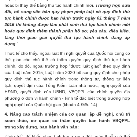
hoặc bị thay thế bằng thủ tục hành chính mới.
Trường hợp sửa
đổi, bổ sung văn bản quy phạm pháp luật có quy định thủ
tục hành chính được ban hành trước ngày 01 tháng 7 năm
2016 thì không được làm phát sinh thủ tục hành chính mới
hoặc quy định thêm thành phần hồ sơ, yêu cầu, điều kiện,
tăng thời gian giải quyết thủ tục hành chính đang áp
dụng.
”
Thực tế cho thấy, ngoài luật thì nghị quyết của Quốc hội cũng có
thể giao các chủ thể có thẩm quyền quy định thủ tục hành
chính, do đó, ngoài trường hợp “được luật giao” theo quy định
của Luật năm 2015, Luật năm 2020 bổ sung quy định cho phép
quy định thủ tục hành chính trong thông tư, thông tư liên
tịch, quyết định của Tổng Kiểm toán nhà nước, nghị quyết của
HĐND, quyết định của UBND, VBQPPL của chính quyền địa
phương ở đơn vị hành chính - kinh tế đặc biệt trong trường hợp
nghị quyết của Quốc hội giao (khoản 4 Điều 14).
4. Nâng cao trách nhiệm của cơ quan lập đề nghị, chủ trì
soạn thảo, cơ quan có thẩm quyền ban hành VBQPPL
trong xây dựng, ban hành văn bản:
Thứ nhất,
để khắc phục tình trạng xung đột, mâu thuẫn có thể