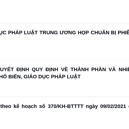
DỤC PHÁP LUẬT TRUNG ƯƠNG HỌP CHUẨN BỊ PHI
YẾT ĐỊNH QUY ĐỊNH VỀ THÀNH PHẦN VÀ NHI
HỔ BIẾN, GIÁO DỤC PHÁP LUẬT
 theo kế hoạch số 370/KH-BTTTT ngày 09/02/2021