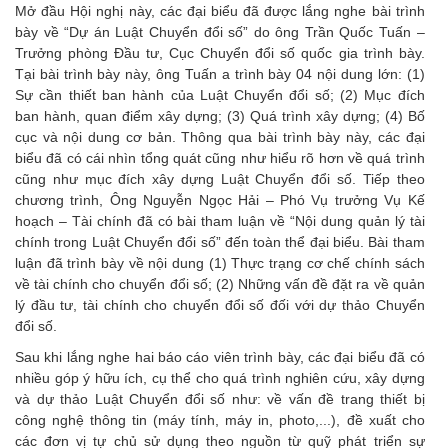
Mở đầu Hội nghị này, các đại biểu đã được lắng nghe bài trình
bày về “Dự án Luật Chuyển đổi số” do ông Trần Quốc Tuấn –
Trưởng phòng Đầu tư, Cục Chuyển đổi số quốc gia trình bày.
Tại bài trình bày này, ông Tuấn a trình bày 04 nội dung lớn: (1)
Sự cần thiết ban hành của Luật Chuyển đổi số; (2) Mục đích
ban hành, quan điểm xây dựng; (3) Quá trình xây dựng; (4) Bố
cục và nội dung cơ bản. Thông qua bài trình bày này, các đại
biểu đã có cái nhìn tổng quát cũng như hiểu rõ hơn về quá trình
cũng như mục đích xây dựng Luật Chuyển đổi số. Tiếp theo
chương trình, Ông Nguyễn Ngọc Hải – Phó Vụ trưởng Vụ Kế
hoạch – Tài chính đã có bài tham luận về “Nội dung quản lý tài
chính trong Luật Chuyển đổi số” đến toàn thể đại biểu. Bài tham
luận đã trình bày về nội dung (1) Thực trạng cơ chế chính sách
về tài chính cho chuyển đổi số; (2) Những vấn đề đặt ra về quản
lý đầu tư, tài chính cho chuyển đổi số đối với dự thảo Chuyển
đổi số.
Sau khi lắng nghe hai báo cáo viên trình bày, các đại biểu đã có
nhiều góp ý hữu ích, cụ thể cho quá trình nghiên cứu, xây dựng
và dự thảo Luật Chuyển đổi số như: về vấn đề trang thiết bị
công nghệ thông tin (máy tính, máy in, photo,...), đề xuất cho
các đơn vị tự chủ sử dụng theo nguồn từ quỹ phát triển sự