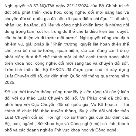
Nghị quyết số 57-NQ/TW ngày 22/12/2024 của Bộ Chính trị về
đột phá phát triển khoa học, công nghệ, đổi mới sáng tạo và
chuyển đổi số quốc gia đã nêu rõ quan điểm chỉ đạo: “Thể chế,
nhân lực, hạ tầng, dữ liệu và công nghệ chiến lược là những nội
dung trọng tâm, cốt lõi, trong đó thể chế là điều kiện tiên quyết,
cần hoàn thiện và đi trước một bước”. Nghị quyết cũng xác định
nhiệm vụ, giải pháp là “Khẩn trương, quyết liệt hoàn thiện thể
chế; xoá bỏ mọi tư tưởng, quan niệm, rào cản đang cản trở sự
phát triển; đưa thể chế thành một lợi thế cạnh tranh trong phát
triển khoa học, công nghệ, đổi mới sáng tạo và chuyển đổi số”.
Trên tinh thần đó, Bộ KH&CN đã được giao chủ trì xây dựng
Luật Chuyển đổi số, dự kiến trình Quốc hội thông qua trong năm
2025.
Để kịp thời truyền thông cũng như lấy ý kiến rộng rãi các ý kiến
đối với dự thảo Luật Chuyển đổi số, Vụ Pháp chế đã chủ trì,
phối hợp với Cục Chuyển đổi số quốc gia, Vụ Kế hoạch – Tài
chính tổ chức Hội thảo truyền thông, lấy ý kiến đối với dự thảo
Luật Chuyển đổi số. Hội nghị có sự tham gia của đại diện các
Bộ, ban, ngành, Sở Khoa học và Công nghệ một số tỉnh, thành
phố và các doanh nghiệp lĩnh vực khoa học và Công nghệ.