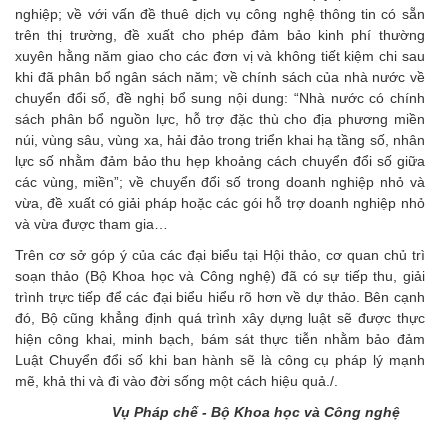
nghiệp; về với vấn đề thuê dịch vụ công nghệ thông tin có sẵn
trên thị trường, đề xuất cho phép đảm bảo kinh phí thường
xuyên hằng năm giao cho các đơn vị và không tiết kiệm chi sau
khi đã phân bổ ngân sách năm; về chính sách của nhà nước về
chuyển đổi số, đề nghị bổ sung nội dung: “Nhà nước có chính
sách phân bổ nguồn lực, hỗ trợ đặc thù cho địa phương miền
núi, vùng sâu, vùng xa, hải đảo trong triển khai hạ tầng số, nhân
lực số nhằm đảm bảo thu hẹp khoảng cách chuyển đổi số giữa
các vùng, miền”; về chuyển đổi số trong doanh nghiệp nhỏ và
vừa, đề xuất có giải pháp hoặc các gói hỗ trợ doanh nghiệp nhỏ
và vừa được tham gia…
Trên cơ sở góp ý của các đại biểu tại Hội thảo, cơ quan chủ trì
soạn thảo (Bộ Khoa học và Công nghệ) đã có sự tiếp thu, giải
trình trực tiếp để các đại biểu hiểu rõ hơn về dự thảo. Bên cạnh
đó, Bộ cũng khẳng định quá trình xây dựng luật sẽ được thực
hiện công khai, minh bạch, bám sát thực tiễn nhằm bảo đảm
Luật Chuyển đổi số khi ban hành sẽ là công cụ pháp lý mạnh
mẽ, khả thi và đi vào đời sống một cách hiệu quả./.
Vụ Pháp chế - Bộ Khoa học và Công nghệ