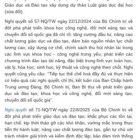
Giáo dục và Đào tạo xây dựng dự thảo Luật giáo dục đại học
(sửa đổi).
Nghị quyết số 57-NQ/TW ngày 22/12/2024 của Bộ Chính trị về
đột phá phát triển khoa học công nghệ, đổi mới sáng tạo và
chuyển đổi số quốc gia đã chỉ rõ: tăng cường đầu tư, nâng cao
chất lượng giáo dục và đào tạo, đảm bảo nguồn nhân lực chất
lượng cao; xây dựng cơ chế, chính sách thu hút nhân tài trong
các lĩnh vực khoa học - công nghệ trọng yếu; phát triển các
chương trình đào tạo tài năng, đặc biệt trong lĩnh vực toán học,
vật lý, hóa học, sinh học, kỹ thuật và công nghệ then chốt. Nghị
quyết cũng yêu cầu: “Tiếp tục thể chế hoá đầy đủ và thực hiện
có hiệu quả các nghị quyết, chỉ thị, kết luận của Ban Chấp hành
Trung ương Đảng, Bộ Chính trị, Ban Bí thư về phát triển giáo
dục và đào tạo; khoa học và công nghệ, đổi mới sáng tạo,
chuyển đổi số quốc gia”.
Nghị quyết
số 71-NQ/TW ngày 22/8/2025 của Bộ Chính trị về
đột phá phát triển giáo dục và đào tạo; khắc phục các tồn tại,
hạn chế, kịp thời tháo gỡ các khó khăn, vướng mắc trong thực
tiễn thi hành luật; nâng cao chất lượng đào tạo, gắn tự chủ với
trách nhiệm giải trình và kiểm định độc lập; bảo đảm tính thống