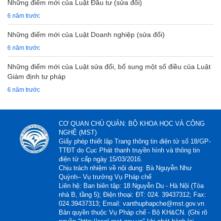
Những điểm mới của Luật Đầu tư (sửa đổi)
6 năm trước
Những điểm mới của Luật Doanh nghiệp (sửa đổi)
6 năm trước
Những điểm mới của Luật sửa đổi, bổ sung một số điều của Luật
Giám định tư pháp
6 năm trước
CƠ QUAN CHỦ QUẢN: BỘ KHOA HỌC VÀ CÔNG
NGHỆ (MST)
Giấy phép thiết lập Trang thông tin điện tử số 18/GP-
TTĐT do Cục Phát thanh truyền hình và thông tin
điện tử cấp ngày 15/03/2016.
Chịu trách nhiệm về nội dung: Bà Nguyễn Như
Quỳnh– Vụ trưởng Vụ Pháp chế
Liên hệ: Ban biên tập: 18 Nguyễn Du - Hà Nội (Tòa
nhà B, tầng 5); Điện thoại: ĐT: 024. 39437312; Fax:
024.39437313; Email: vanthuphapche@mst.gov.vn
Bản quyền thuộc Vụ Pháp chế - Bộ KH&CN. (Ghi rõ