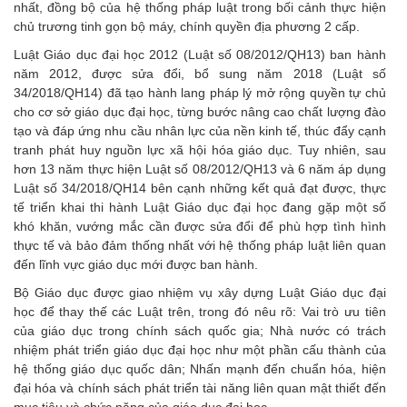
nhất, đồng bộ của hệ thống pháp luật trong bối cảnh thực hiện
chủ trương tinh gọn bộ máy, chính quyền địa phương 2 cấp.
Luật Giáo dục đại học 2012 (Luật số 08/2012/QH13) ban hành
năm 2012, được sửa đổi, bổ sung năm 2018 (Luật số
34/2018/QH14) đã tạo hành lang pháp lý mở rộng quyền tự chủ
cho cơ sở giáo dục đại học, từng bước nâng cao chất lượng đào
tạo và đáp ứng nhu cầu nhân lực của nền kinh tế, thúc đẩy cạnh
tranh phát huy nguồn lực xã hội hóa giáo dục. Tuy nhiên, sau
hơn 13 năm thực hiện Luật số 08/2012/QH13 và 6 năm áp dụng
Luật số 34/2018/QH14 bên cạnh những kết quả đạt được, thực
tế triển khai thi hành Luật Giáo dục đại học đang gặp một số
khó khăn, vướng mắc cần được sửa đổi để phù hợp tình hình
thực tế và bảo đảm thống nhất với hệ thống pháp luật liên quan
đến lĩnh vực giáo dục mới được ban hành.
Bộ Giáo dục được giao nhiệm vụ xây dựng Luật Giáo dục đại
học để thay thế các Luật trên, trong đó nêu rõ: Vai trò ưu tiên
của giáo dục trong chính sách quốc gia; Nhà nước có trách
nhiệm phát triển giáo dục đại học như một phần cấu thành của
hệ thống giáo dục quốc dân; Nhấn mạnh đến chuẩn hóa, hiện
đại hóa và chính sách phát triển tài năng liên quan mật thiết đến
mục tiêu và chức năng của giáo dục đại học.