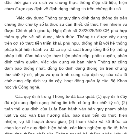
dấu thời gian và dịch vụ chứng thực thông điệp dữ liệu, hiện
chưa được quy định về định dạng thông tin trên chứng thư số.
Việc xây dựng Thông tư quy định định dạng thông tin trên
chứng thư chữ ký số là thực sự cần thiết, để thực hiện nhiệm vụ
được Chính phủ giao tại Nghị định số 23/2025/NĐ-CP, phù hợp
thẩm quyền về nội dung, hình thức. Thông tư được xây dựng
trên cơ sở thực tiễn triển khai, phù hpự, thống nhất với hệ thống
pháp luật hiện hành và đã có sự rà soát trong tổng thể hệ thống
pháp luật, đảm bảo việc thực hiện phân cấp, phân quyền, phân
định thẩm quyền. Việc xây dựng và ban hành Thông tư cũng
đảm bảo thống nhất, đồng bộ định dạng thông tin trên chứng
thư chữ ký số, phục vụ quá trình cung cấp dịch vụ của các tổ
chứ cung cấp dịch vụ tin cậy, hoạt động quản lý của Bộ Khoa
học và Công nghệ.
Các quy định trong Thông tư đã bao quát: (1) quy định đầy
đủ nội dung định dạng thông tin trên chứng thư chữ ký số; (2)
tuân thủ quy định của Luật Ban hành văn bản quy phạm pháp
luật và các văn bản hướng dẫn, bảo đảm tiến độ thực hiện
nhiệm, vụ kế hoạch được giao; (3) tham khảo và kế thừa có
chọn lọc các quy định hiện hành, các kinh nghiệm quốc tế; bảo
đảm tính thống nhất của Thông tư với hệ thống pháp luật về