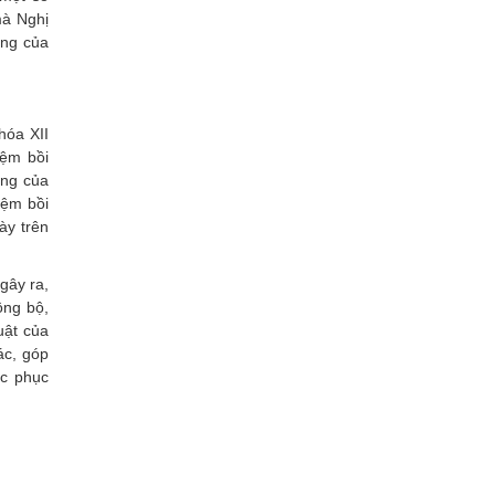
mà Nghị
ộng của
hóa XII
iệm bồi
ờng của
iệm bồi
ày trên
gây ra,
ồng bộ,
uật của
ác, góp
ắc phục