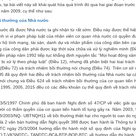
, tại bài viết này sẽ khái quát hóa quá trình đó qua hai giai đoạn trước
 năm 2009, cụ thể như sau:
bồi thường của Nhà nước
nước đã được Nhà nước ta ghi nhận từ rất sớm. Điều này được thể hi
hành vi vi phạm pháp luật của nhân viên cơ quan nhà nước có quyền đ
 hộ tính mạng, tài sản, danh dự và nhân phẩm của công dân bên cạ
 của công dân phải được kịp thời sửa chữa và xử lý nghiêm minh (Đi
 Hiến pháp năm 1992 tiếp tục khẳng định nguyên tắc “Mọi hoạt động x
ị xử lý theo pháp luật” (Điều 12), nhưng đã phân biệt hai loại trách
 (Điều 72) và trách nhiệm bồi thường nói chung (Điều 74). Trên cơ sở
 đã quy định hai điều về trách nhiệm bồi thường của Nhà nước tại c
ói chung và Điều 624 về trách nhiệm bồi thường của cơ quan tiến 
ự 1995, 2005, 2015 đều có các điều khoản cụ thể quy định về trách nh
/5/1997 Chính phủ đã ban hành Nghị định số 47/CP về việc giải qu
gười có thẩm quyền của cơ quan tiến hành tố tụng gây ra. Năm 2003,
88/2003/NQ- UBTNQH11 về bồi thường thiệt hại cho người bị oan do n
 là 2 văn bản hướng dẫn Nghị quyết 388 được ban hành là Thông tư li
ngày 25/3/2004 hướng dẫn thi hành một số quy định của Nghị qu
/TTLT-VKSNDTC- TANDTC-BCA-BTP-BQP-BTC về hướng dẫn thi hành 