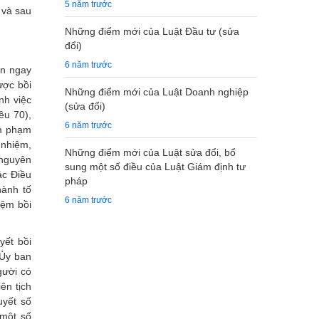
5 năm trước
 và sau
Những điểm mới của Luật Đầu tư (sửa
đổi)
6 năm trước
ện ngay
ược bồi
Những điểm mới của Luật Doanh nghiệp
nh việc
(sửa đổi)
ều 70),
6 năm trước
âm phạm
 nhiệm,
Những điểm mới của Luật sửa đổi, bổ
 nguyên
sung một số điều của Luật Giám định tư
ác Điều
pháp
hành tố
6 năm trước
iệm bồi
yết bồi
 Ủy ban
gười có
ên tịch
yết số
một số