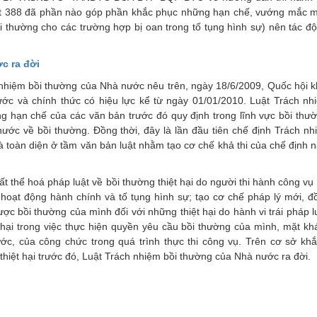
t 388 đã phần nào góp phần khắc phục những hạn chế, vướng mắc 
ồi thường cho các trường hợp bị oan trong tố tụng hình sự) nên tác đ
c ra đời
nhiệm bồi thường của Nhà nước nêu trên, ngày 18/6/2009, Quốc hội k
c và chính thức có hiệu lực kể từ ngày 01/01/2010. Luật Trách nh
 hạn chế của các văn bản trước đó quy định trong lĩnh vực bồi thư
ước về bồi thường. Đồng thời, đây là lần đầu tiên chế định Trách nh
toàn diện ở tầm văn bản luật nhằm tạo cơ chế khả thi của chế định n
 thể hoá pháp luật về bồi thường thiệt hại do người thi hành công vụ 
 hoạt động hành chính và tố tụng hình sự; tạo cơ chế pháp lý mới, đ
ược bồi thường của mình đối với những thiệt hại do hành vi trái pháp l
t hại trong việc thực hiện quyền yêu cầu bồi thường của mình, mặt kh
c, của công chức trong quá trình thực thi công vụ. Trên cơ sở kh
hiệt hại trước đó, Luật Trách nhiệm bồi thường của Nhà nước ra đời.