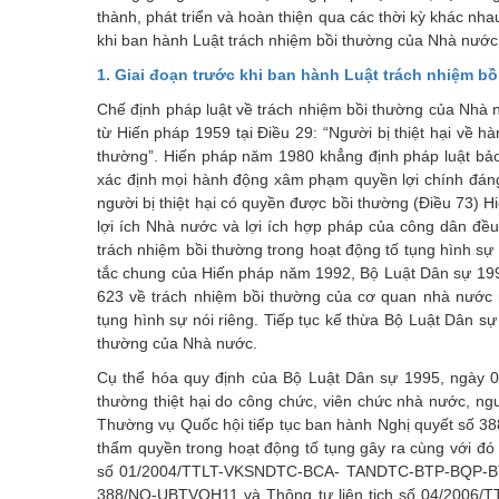
thành, phát triển và hoàn thiện qua các thời kỳ khác nhau
khi ban hành Luật trách nhiệm bồi thường của Nhà nước
1. Giai đoạn trước khi ban hành Luật trách nhiệm 
Chế định pháp luật về trách nhiệm bồi thường của Nhà 
từ Hiến pháp 1959 tại Điều 29: “Người bị thiệt hại về 
thường”. Hiến pháp năm 1980 khẳng định pháp luật bảo
xác định mọi hành động xâm phạm quyền lợi chính đáng
người bị thiệt hại có quyền được bồi thường (Điều 73)
lợi ích Nhà nước và lợi ích hợp pháp của công dân đều b
trách nhiệm bồi thường trong hoạt động tố tụng hình sự
tắc chung của Hiến pháp năm 1992, Bộ Luật Dân sự 1995
623 về trách nhiệm bồi thường của cơ quan nhà nước n
tụng hình sự nói riêng. Tiếp tục kế thừa Bộ Luật Dân s
thường của Nhà nước.
Cụ thể hóa quy định của Bộ Luật Dân sự 1995, ngày 03
thường thiệt hại do công chức, viên chức nhà nước, n
Thường vụ Quốc hội tiếp tục ban hành Nghị quyết số 3
thẩm quyền trong hoạt động tố tụng gây ra cùng với đó
số 01/2004/TTLT-VKSNDTC-BCA- TANDTC-BTP-BQP-BTC 
388/NQ-UBTVQH11 và Thông tư liên tịch số 04/2006