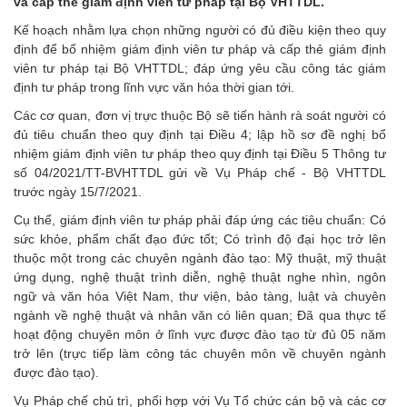
và cấp thẻ giám định viên tư pháp tại Bộ VHTTDL.
Kế hoạch nhằm lựa chọn những người có đủ điều kiện theo quy
định để bổ nhiệm giám định viên tư pháp và cấp thẻ giám định
viên tư pháp tại Bộ VHTTDL; đáp ứng yêu cầu công tác giám
định tư pháp trong lĩnh vực văn hóa thời gian tới.
Các cơ quan, đơn vị trực thuộc Bộ sẽ tiến hành rà soát người có
đủ tiêu chuẩn theo quy định tại Điều 4; lập hồ sơ đề nghị bổ
nhiệm giám định viên tư pháp theo quy định tại Điều 5 Thông tư
số 04/2021/TT-BVHTTDL gửi về Vụ Pháp chế - Bộ VHTTDL
trước ngày 15/7/2021.
Cụ thể, giám định viên tư pháp phải đáp ứng các tiêu chuẩn: Có
sức khỏe, phẩm chất đạo đức tốt; Có trình độ đại học trở lên
thuộc một trong các chuyên ngành đào tạo: Mỹ thuật, mỹ thuật
ứng dụng, nghệ thuật trình diễn, nghệ thuật nghe nhìn, ngôn
ngữ và văn hóa Việt Nam, thư viện, bảo tàng, luật và chuyên
ngành về nghệ thuật và nhân văn có liên quan; Đã qua thực tế
hoạt động chuyên môn ở lĩnh vực được đào tạo từ đủ 05 năm
trở lên (trực tiếp làm công tác chuyên môn về chuyên ngành
được đào tạo).
Vụ Pháp chế chủ trì, phối hợp với Vụ Tổ chức cán bộ và các cơ