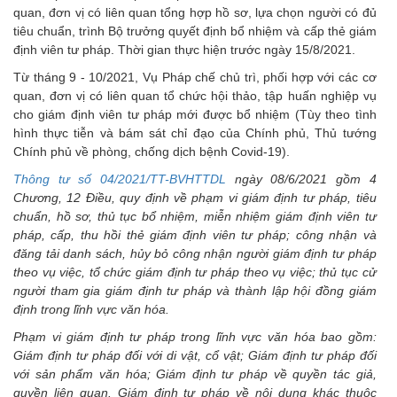
quan, đơn vị có liên quan tổng hợp hồ sơ, lựa chọn người có đủ
tiêu chuẩn, trình Bộ trưởng quyết định bổ nhiệm và cấp thẻ giám
định viên tư pháp. Thời gian thực hiện trước ngày 15/8/2021.
Từ tháng 9 - 10/2021, Vụ Pháp chế chủ trì, phối hợp với các cơ
quan, đơn vị có liên quan tổ chức hội thảo, tập huấn nghiệp vụ
cho giám định viên tư pháp mới được bổ nhiệm (Tùy theo tình
hình thực tiễn và bám sát chỉ đạo của Chính phủ, Thủ tướng
Chính phủ về phòng, chống dịch bệnh Covid-19).
Thông tư số 04/2021/TT-BVHTTDL
ngày 08/6/2021 gồm 4
Chương, 12 Điều, quy định về phạm vi giám định tư pháp, tiêu
chuẩn, hồ sơ, thủ tục bổ nhiệm, miễn nhiệm giám định viên tư
pháp, cấp, thu hồi thẻ giám định viên tư pháp; công nhận và
đăng tải danh sách, hủy bỏ công nhận người giám định tư pháp
theo vụ việc, tổ chức giám định tư pháp theo vụ việc; thủ tục cử
người tham gia giám định tư pháp và thành lập hội đồng giám
định trong lĩnh vực văn hóa.
Phạm vi giám định tư pháp trong lĩnh vực văn hóa bao gồm:
Giám định tư pháp đối với di vật, cổ vật; Giám định tư pháp đối
với sản phẩm văn hóa; Giám định tư pháp về quyền tác giả,
quyền liên quan. Giám định tư pháp về nội dung khác thuộc