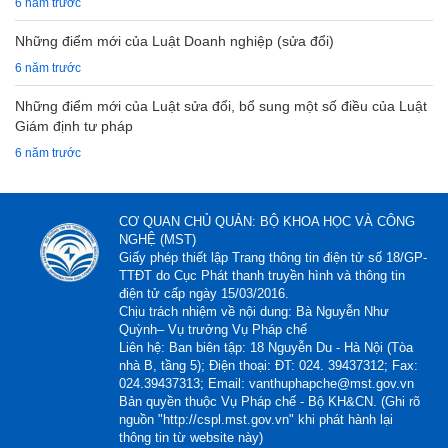
6 năm trước
Những điểm mới của Luật Doanh nghiệp (sửa đổi)
6 năm trước
Những điểm mới của Luật sửa đổi, bổ sung một số điều của Luật
Giám định tư pháp
6 năm trước
CƠ QUAN CHỦ QUẢN: BỘ KHOA HỌC VÀ CÔNG
NGHỆ (MST)
Giấy phép thiết lập Trang thông tin điện tử số 18/GP-
TTĐT do Cục Phát thanh truyền hình và thông tin
điện tử cấp ngày 15/03/2016.
Chịu trách nhiệm về nội dung: Bà Nguyễn Như
Quỳnh– Vụ trưởng Vụ Pháp chế
Liên hệ: Ban biên tập: 18 Nguyễn Du - Hà Nội (Tòa
nhà B, tầng 5); Điện thoại: ĐT: 024. 39437312; Fax:
024.39437313; Email: vanthuphapche@mst.gov.vn
Bản quyền thuộc Vụ Pháp chế - Bộ KH&CN. (Ghi rõ
nguồn "http://cspl.mst.gov.vn" khi phát hành lại
thông tin từ website này)