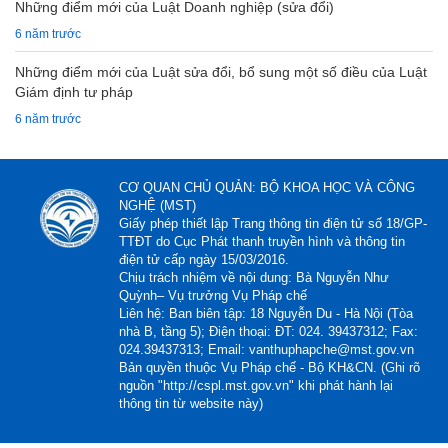
Những điểm mới của Luật Doanh nghiệp (sửa đổi)
6 năm trước
Những điểm mới của Luật sửa đổi, bổ sung một số điều của Luật
Giám định tư pháp
6 năm trước
CƠ QUAN CHỦ QUẢN: BỘ KHOA HỌC VÀ CÔNG
NGHỆ (MST)
Giấy phép thiết lập Trang thông tin điện tử số 18/GP-
TTĐT do Cục Phát thanh truyền hình và thông tin
điện tử cấp ngày 15/03/2016.
Chịu trách nhiệm về nội dung: Bà Nguyễn Như
Quỳnh– Vụ trưởng Vụ Pháp chế
Liên hệ: Ban biên tập: 18 Nguyễn Du - Hà Nội (Tòa
nhà B, tầng 5); Điện thoại: ĐT: 024. 39437312; Fax:
024.39437313; Email: vanthuphapche@mst.gov.vn
Bản quyền thuộc Vụ Pháp chế - Bộ KH&CN. (Ghi rõ
nguồn "http://cspl.mst.gov.vn" khi phát hành lại
thông tin từ website này)