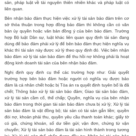
sản, pháp luật về tài nguyên thiên nhiên khác và pháp luật có
liên quan.
Bên nhận bảo đảm thực hiện việc xử lý tài sản bảo đảm trên cơ
sở thỏa thuận trong hợp đồng bảo đảm thì không cần có văn
bản ủy quyền hoặc văn bản đồng ý của bên bảo đảm. Trường
hợp Bộ luật Dân sự, luật khác liên quan quy định tài sản đang
dùng để bảo đảm phải xử lý để bên bảo đảm thực hiện nghĩa vụ
khác thì tài sản này được xử lý theo quy định đó. Việc bên nhận
bảo đảm xử lý tài sản bảo đảm để thu hồi nợ không phải là hoạt
động kinh doanh tài sản của bên nhận bảo đảm.
Nghị định quy định cụ thể các trường hợp như: Giải quyết
trường hợp bên bảo đảm hoặc người có nghĩa vụ được bảo
đảm là cá nhân chết hoặc bị Tòa án ra quyết định tuyên bố là đã
chết; Thông báo xử lý tài sản bảo đảm; Giao tài sản bảo đảm,
xử lý tài sản cầm cố, thế chấp; Quyền, nghĩa vụ của bên nhận
bảo đảm trong thời gian tài sản bảo đảm chưa bị xử lý; Xử lý tài
sản bảo đảm là vật đồng bộ; tài sản có tài sản gắn liền; quyền
đòi nợ, khoản phải thu, quyền yêu cầu thanh toán khác; giấy tờ
có giá, chứng khoán, số dư tiền gửi; vận đơn, chứng từ vận
chuyển; Xử lý tài sản bảo đảm là tài sản hình thành trong tương
lai; Xử lý tài sản thế chấp được đầu tư; Nhận lại tài sản bảo