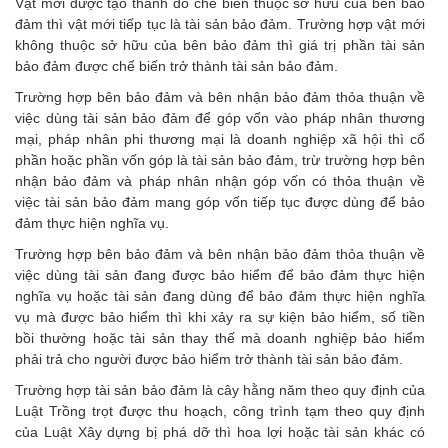
Vật mới được tạo thành do chế biến thuộc sở hữu của bên bảo
đảm thì vật mới tiếp tục là tài sản bảo đảm. Trường hợp vật mới
không thuộc sở hữu của bên bảo đảm thì giá trị phần tài sản
bảo đảm được chế biến trở thành tài sản bảo đảm.
Trường hợp bên bảo đảm và bên nhận bảo đảm thỏa thuận về
việc dùng tài sản bảo đảm để góp vốn vào pháp nhân thương
mại, pháp nhân phi thương mại là doanh nghiệp xã hội thì cổ
phần hoặc phần vốn góp là tài sản bảo đảm, trừ trường hợp bên
nhận bảo đảm và pháp nhân nhận góp vốn có thỏa thuận về
việc tài sản bảo đảm mang góp vốn tiếp tục được dùng để bảo
đảm thực hiện nghĩa vụ.
Trường hợp bên bảo đảm và bên nhận bảo đảm thỏa thuận về
việc dùng tài sản đang được bảo hiểm để bảo đảm thực hiện
nghĩa vụ hoặc tài sản đang dùng để bảo đảm thực hiện nghĩa
vụ mà được bảo hiểm thì khi xảy ra sự kiện bảo hiểm, số tiền
bồi thường hoặc tài sản thay thế mà doanh nghiệp bảo hiểm
phải trả cho người được bảo hiểm trở thành tài sản bảo đảm.
Trường hợp tài sản bảo đảm là cây hằng năm theo quy định của
Luật Trồng trọt được thu hoạch, công trình tạm theo quy định
của Luật Xây dựng bị phá dỡ thì hoa lợi hoặc tài sản khác có