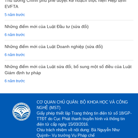
Thủ tướng Chính phủ phê duyệt Kế hoạch thực hiện Hiệp định
EVFTA
5 năm trước
Những điểm mới của Luật Đầu tư (sửa đổi)
6 năm trước
Những điểm mới của Luật Doanh nghiệp (sửa đổi)
6 năm trước
Những điểm mới của Luật sửa đổi, bổ sung một số điều của Luật
Giám định tư pháp
6 năm trước
CƠ QUAN CHỦ QUẢN: BỘ KHOA HỌC VÀ CÔNG
NGHỆ (MST)
Giấy phép thiết lập Trang thông tin điện tử số 18/GP-
TTĐT do Cục Phát thanh truyền hình và thông tin
điện tử cấp ngày 15/03/2016.
Chịu trách nhiệm về nội dung: Bà Nguyễn Như
Quỳnh– Vụ trưởng Vụ Pháp chế