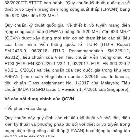
38/2020/TT-BTTTT ban hành “Quy chuẩn kỹ thuật quốc gia về
thiết bị vô tuyến mạng diện rộng công suất thấp (LPWAN) băng
tần 920 MHz đến 923 MHz”.
Quy chuẩn kỹ thuật quốc gia “về thiết bị vô tuyến mạng diện
rộng công suất thấp (LPWAN) băng tần 920 MHz đến 923 MHz”
(QCVN) được xây dựng mới trên cơ sở tham khảo các tài liệu
của Liên minh Viễn thông quốc tế ITU-R (ITU-R Report
SM.2423-0, 06/2018; ITU-R Recommendation SM.329-12,
9/2012), tiêu chuẩn của Viện Tiêu chuẩn Viễn thông châu Âu
ETSI (ETSI EN 300 220-1 V3.1.1, 02/2017, ETSI EN 300 220-2
V3.2.1, 6/2018) và tiêu chuẩn của các quốc gia trong khu vực
ASEAN (tiêu chuẩn Regulation number 3/2019 của Indonesia,
tiêu chuẩn Class assignment No. 1-2017 của Malaysia; Tiêu
chuẩn IMDA TS SRD Issue 1 Revision 1, 4/2018 của Singapore).
Về các nội dung chính của QCVN
- Về phạm vi áp dụng:
Quy chuẩn này quy định các chỉ tiêu kỹ thuật về phổ tần, điều
kiện kỹ thuật và phương pháp đo đối với thiết bị vô tuyến trong
mạng diện rộng công suất thấp (LPWAN) hoạt động tại băng tần
từ 920 MHz đến 923 MHz.