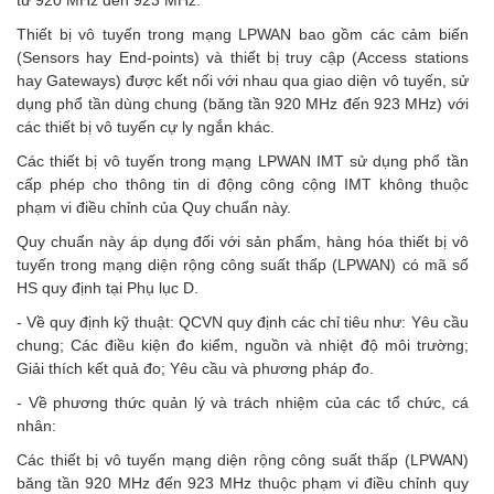
Thiết bị vô tuyến trong mạng LPWAN bao gồm các cảm biến
(Sensors hay End-points) và thiết bị truy cập (Access stations
hay Gateways) được kết nối với nhau qua giao diện vô tuyến, sử
dụng phổ tần dùng chung (băng tần 920 MHz đến 923 MHz) với
các thiết bị vô tuyến cự ly ngắn khác.
Các thiết bị vô tuyến trong mạng LPWAN IMT sử dụng phổ tần
cấp phép cho thông tin di động công cộng IMT không thuộc
phạm vi điều chỉnh của Quy chuẩn này.
Quy chuẩn này áp dụng đối với sản phẩm, hàng hóa thiết bị vô
tuyến trong mạng diện rộng công suất thấp (LPWAN) có mã số
HS quy định tại Phụ lục D.
- Về quy định kỹ thuật: QCVN quy định các chỉ tiêu như: Yêu cầu
chung; Các điều kiện đo kiểm, nguồn và nhiệt độ môi trường;
Giải thích kết quả đo; Yêu cầu và phương pháp đo.
- Về phương thức quản lý và trách nhiệm của các tổ chức, cá
nhân:
Các thiết bị vô tuyến mạng diện rộng công suất thấp (LPWAN)
băng tần 920 MHz đến 923 MHz thuộc phạm vi điều chỉnh quy