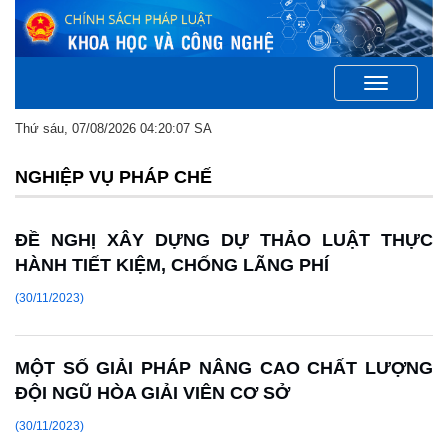
Toggle
navigation
Thứ sáu, 07/08/2026 04:20:07 SA
NGHIỆP VỤ PHÁP CHẾ
ĐỀ NGHỊ XÂY DỰNG DỰ THẢO LUẬT THỰC
HÀNH TIẾT KIỆM, CHỐNG LÃNG PHÍ
(30/11/2023)
MỘT SỐ GIẢI PHÁP NÂNG CAO CHẤT LƯỢNG
ĐỘI NGŨ HÒA GIẢI VIÊN CƠ SỞ
(30/11/2023)